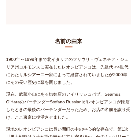
名前の由来
1900年～1999年まで北イタリアのフリウリ＝ヴェネチア・ジュ
リア州コルモンスに実在したレオンビアンコは、先祖代々4世代
にわたりルシアーニ一家によって経営されていましたが2000年
にその長い歴史に幕を閉じました。
現在、武蔵小山にある姉妹店のアイリッシュパブ、Seamus
O’HaraのバーテンダーStefano Russianiがレオンビアンコが閉店
したときの最後のバーテンダーだったため、お店の名前を譲り受
け、ここ東京に復活させました。
現地のレオンビアンコは長い間町の中の中心的な存在で、第1次
世界大戦時は兵士が骨を安めに立ち寄るほか、かのムッソリーニ