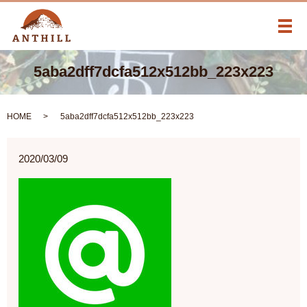
メ
5aba2dff7dcfa512x512bb_223x223
HOME
5aba2dff7dcfa512x512bb_223x223
2020/03/09