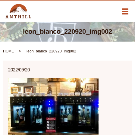
メ
leon_bianco_220920_img002
HOME
leon_bianco_220920_img002
2022/09/20