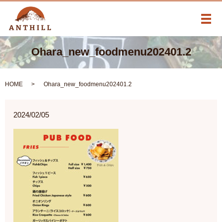
メ
Ohara_new_foodmenu202401.2
HOME
Ohara_new_foodmenu202401.2
2024/02/05