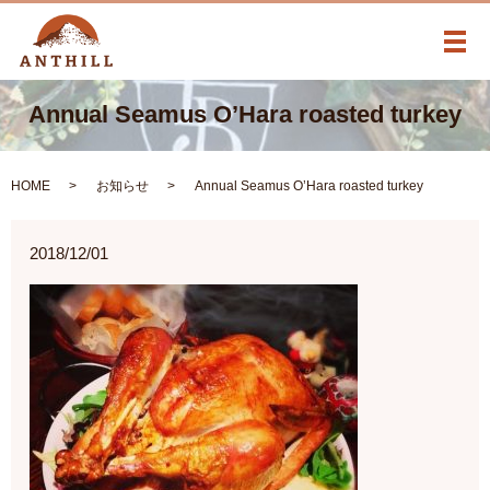
メ
Annual Seamus O’Hara roasted turkey
HOME
お知らせ
Annual Seamus O’Hara roasted turkey
2018/12/01