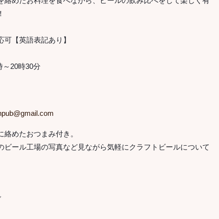
を絡めたお料理を食べながら、ビールの飲み比べをして楽しく有
！
応可【英語表記あり】
時～20時30分
shpub@gmail.com
に絡めたおつまみ付き。
のビール工場の写真など見ながら気軽にクラフトビールについて
ブ