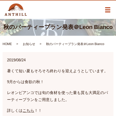
メ
秋のパーティープラン発表＠Leon Bianco
HOME
お知らせ
秋のパーティープラン発表＠Leon Bianco
2019/08/24
暑くて短い夏もそろそろ終わりを迎えようとしています。
9月からは食欲の秋！
レオンビアンコでは旬の食材を使った量も質も大満足のパ
ーティープランをご用意しました。
詳しくは
こちら
！！