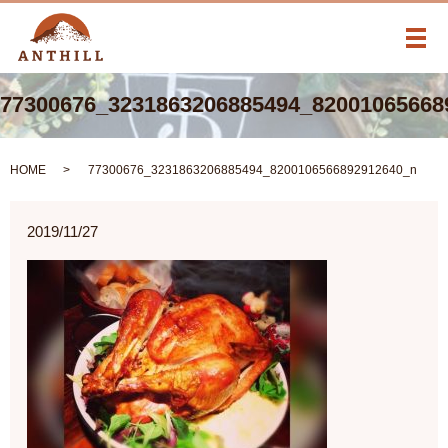
メ
77300676_3231863206885494_82001065668
HOME
77300676_3231863206885494_8200106566892912640_n
2019/11/27