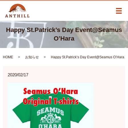
メ
Happy St.Patrick’s Day Event@Seamus
O’Hara
HOME
お知らせ
Happy St.Patrick’s Day Event@Seamus O’Hara
2020/02/17