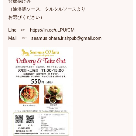
☆唐揚げ丼
（油淋鶏ソース、タルタルソースより
お選びください）
Line ☞ https://lin.ee/uLPUfCM
Mail ☞ seamus.ohara.irishpub@gmail.com