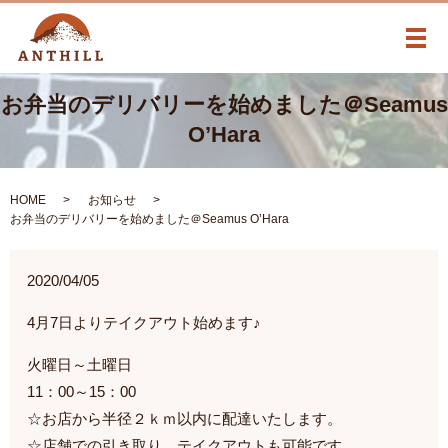
メ
お弁当のデリバリーを始めました＠Seamus
O’Hara
HOME
お知らせ
お弁当のデリバリーを始めました＠Seamus O’Hara
2020/04/05
4月7日よりテイクアウト始めます♪
火曜日～土曜日
11：00～15：00
☆お店から半径２ｋｍ以内に配達いたします。
☆店舗での引き取り、テイクアウトも可能です。