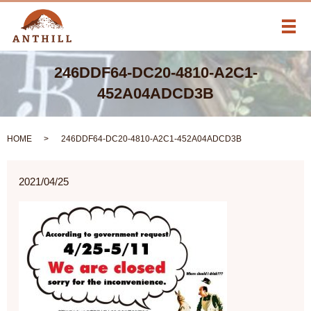
メ
246DDF64-DC20-4810-A2C1-
452A04ADCD3B
HOME
246DDF64-DC20-4810-A2C1-452A04ADCD3B
2021/04/25