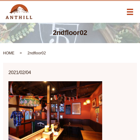
メ
2ndfloor02
HOME
2ndfloor02
2021/02/04