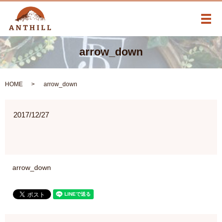
メ
arrow_down
HOME
arrow_down
2017/12/27
arrow_down