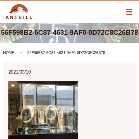
メ
56F598B2-6C87-4631-9AF0-0D72C8C26B78
HOME
56F598B2-6C87-4631-9AF0-0D72C8C26B78
2021/03/10