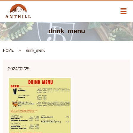
メ
drink_menu
HOME
drink_menu
2024/02/29