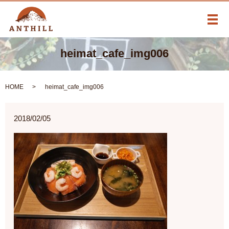
メ
heimat_cafe_img006
HOME
heimat_cafe_img006
2018/02/05