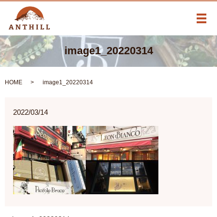
メ
image1_20220314
HOME
image1_20220314
2022/03/14