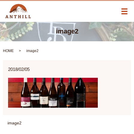
メ
image2
HOME
image2
2018/02/05
image2