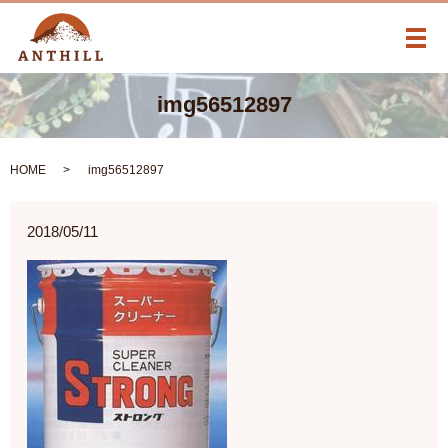
メ
img56512897
HOME
img56512897
2018/05/11