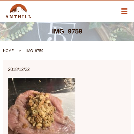
メ
IMG_9759
HOME
IMG_9759
2018/12/22