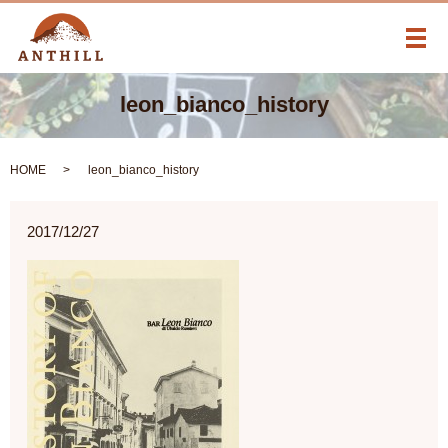
メ
leon_bianco_history
HOME
leon_bianco_history
2017/12/27