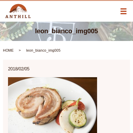
メ
leon_bianco_img005
HOME
leon_bianco_img005
2018/02/05