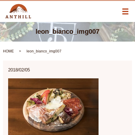
メ
leon_bianco_img007
HOME
leon_bianco_img007
2018/02/05