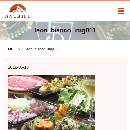
メ
leon_bianco_img011
HOME
leon_bianco_img011
2018/06/18