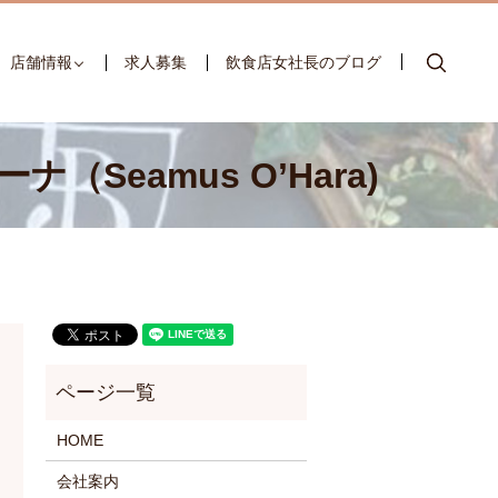
searc
店舗情報
求人募集
飲食店女社長のブログ
ーナ（Seamus O’Hara)
HOME
会社案内