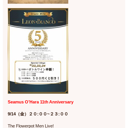
Seamus O’Hara 11th Anniversary
9/14（金）２０:００~２３:００
The Flowerpot Men Live!