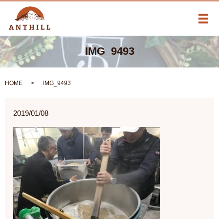
メ
IMG_9493
HOME
IMG_9493
2019/01/08