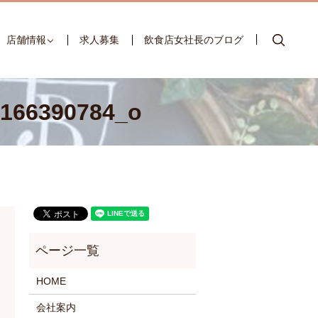
searc
店舗情報
求人募集
飲食店女社長のブログ
4166390784_o
HOME
会社案内