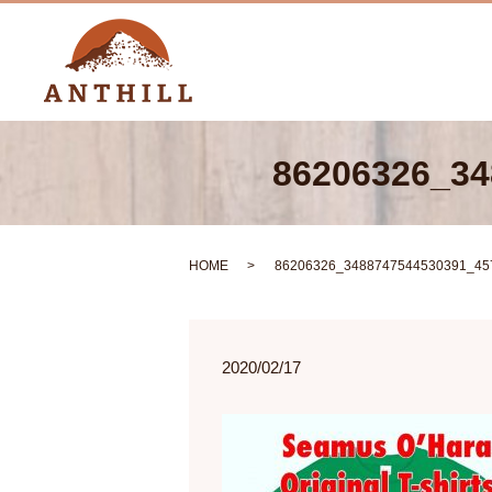
86206326_34
HOME
86206326_3488747544530391_45
2020/02/17