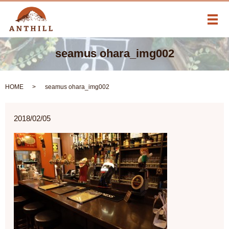
メ
seamus ohara_img002
HOME
seamus ohara_img002
2018/02/05