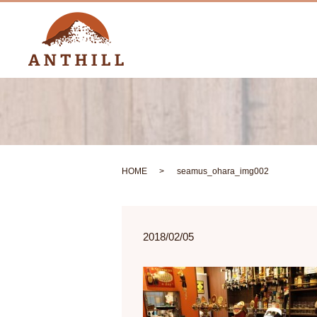
HOME
seamus_ohara_img002
2018/02/05