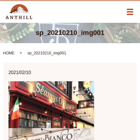
メ
sp_20210210_img001
HOME
sp_20210210_img001
2021/02/10